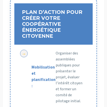
PLAN D’ACTION POUR
CRÉER VOTRE
COOPÉRATIVE
ÉNERGÉTIQUE
CITOYENNE
Organiser des
assemblées
publiques pour
Mobilisation
présenter le
et
projet, évaluer
planification
l’intérêt citoyen
:
et former un
comité de
pilotage initial.